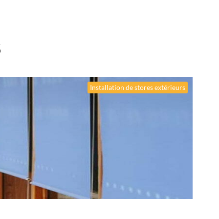
s
Installation de stores extérieurs
Menuise