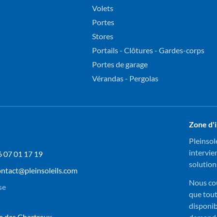
Volets
Portes
Stores
Portails - Clôtures - Gardes-corps
Portes de garage
Vérandas - Pergolas
Zone d'
Pleinsol
intervie
6 07 01 17 19
solution
ontact@pleinsoleils.com
Nous cou
se
que tou
disponib
 des Chartreux