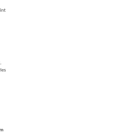
int
.
les
um