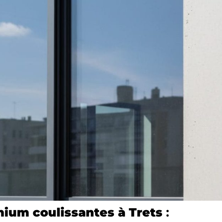
nium coulissantes à Trets
: