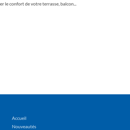
r le confort de votre terrasse, balcon...
Menuiser
Accueil
Nouveautés